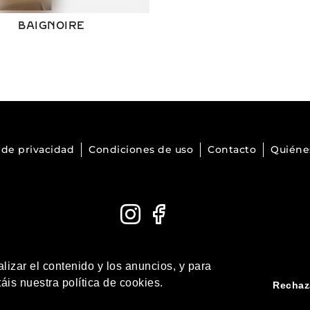
BAIGNOIRE
a de privacidad
Condiciones de uso
Contacto
Quiéne
lizar el contenido y los anuncios, y para
Meritxell, 31. AD500 Andorra la Vella . Tel.
+376 806 357
/
+3
áis nuestra política de cookies.
Rechaz