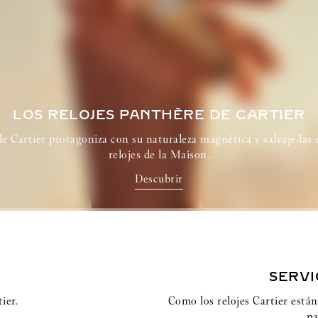
LOS RELOJES
PANTHÈRE DE CARTIER
e Cartier protagoniza con su naturaleza magnética y salvaje las 
relojes de la Maison.
Descubrir
SERVI
ier.
Como los relojes Cartier están
pa